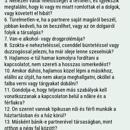
5. Nehezen vállal felelősséget a tetteiért, és igyekszik
megtalálni, hogy ki vagy mi miatt romlottak el a dolgok,
vagy követett el hibát?
6. Türelmetlen-e, ha a partnere saját magáról beszél,
jobban kedveli, ha ön beszélhet, vagy az ön dolgairól
folyik a társalgás?
7. Van-e alkohol- vagy drogprolémája?
8. Szokta-e nehezteléssel, csenddel büntetéssel vagy
duzzogással jelezni, ha már ideje lenne szexelniük?
9. Hajlamos-e túl hamar komolyra fordítani a
kapcsolatot, nem szereti a hosszas ismerkedést?
10. Amikor dühös, hajlamos közel lépni a másikhoz,
elállni az útját, ha nem akarja meghallgatni, ököllel a
falba verni vagy tárgyakat dobálni?
11. Gondolja-e, hogy teljesen más szabályok kell
vonatkozzanak a kapcsolaton belül a nőkre és a
férfiakra?
12. Ön szerint vannak tipikusan női és férfi munkák a
háztartásban és a ház körül?
13. Másként bánik-e partnerével társaságban, mint
otthon a négy fal között?